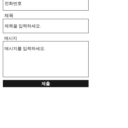
제목
메시지
제출
(04790)
서울시 성동구 성수일로77 (서울숲IT밸리), 805호